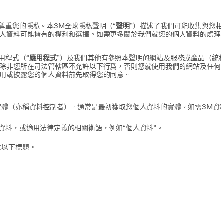
）尊重您的隱私。本3M全球隱私聲明（“
聲明
”）描述了我們可能收集與您
人資料可能擁有的權利和選擇。如需更多關於我們就您的個人資料的處理
用程式（“
應用程式
”）及我們其他有參照本聲明的網站及服務或產品（統
除非您所在司法管轄區不允許以下行爲，否則您就使用我們的網站及任何
用或披露您的個人資料前先取得您的同意。
實體（亦稱資料控制者），通常是最初獲取您個人資料的實體。如需3M
資料，或適用法律定義的相關術語，例如“個人資料”。
按以下標題。