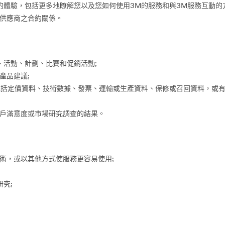
的體驗，包括更多地瞭解您以及您如何使用3M的服務和與3M服務互動的方
供應商之合約關係。
、活動、計劃、比賽和促銷活動;
產品建議;
如包括定價資料、技術數據、發票、運輸或生產資料、保修或召回資料，或有
戶滿意度或市場研究調查的結果。
術，或以其他方式使服務更容易使用;
究;