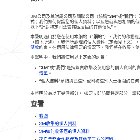
3M公司及其附屬公司及關聯公司（統稱“
3M
”或“
我們
”
式；我們如何保護您的個人資料；以及您就與您相關的個
以下“針對特定司法管轄區居民的其他信息”。
本聲明適用於您在使用本網站（“
網站
”）、我們的移動應
（如下所述），我們所處理的個人資料（定義見下文）。
條款
約束。在適用法律需要的情況下，我們將在收集、使
本聲明中，我們將使用以下定義的詞彙：
“
3M
”或“
我們
”是指負責收集及使用您的個人資料的
清單
。
“
個人資料
”是指與已識別或可被識別人士相關的任何
本聲明分為以下幾個部分。 如要立即訪問特定部分，請
查看
範圍
3M收集的個人資料
3M如何收集您的個人資料
來自業務合作夥伴及其他第三方的資料