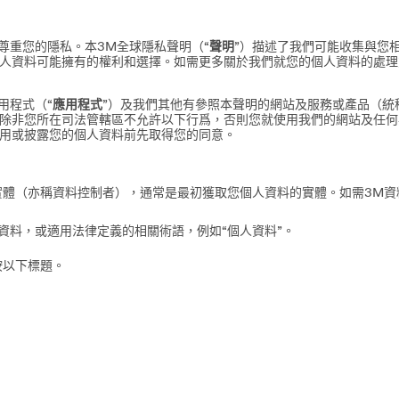
）尊重您的隱私。本3M全球隱私聲明（“
聲明
”）描述了我們可能收集與您
人資料可能擁有的權利和選擇。如需更多關於我們就您的個人資料的處理
用程式（“
應用程式
”）及我們其他有參照本聲明的網站及服務或產品（統
除非您所在司法管轄區不允許以下行爲，否則您就使用我們的網站及任何
用或披露您的個人資料前先取得您的同意。
實體（亦稱資料控制者），通常是最初獲取您個人資料的實體。如需3M
資料，或適用法律定義的相關術語，例如“個人資料”。
按以下標題。