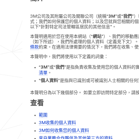
3M公司及其附屬公司及關聯公司（統稱“
3M
”或“
我們
”
式；我們如何保護您的個人資料；以及您就與您相關的個
以下“針對特定司法管轄區居民的其他信息”。
本聲明適用於您在使用本網站（“
網站
”）、我們的移動應
（如下所述），我們所處理的個人資料（定義見下文）。
條款
約束。在適用法律需要的情況下，我們將在收集、使
本聲明中，我們將使用以下定義的詞彙：
“
3M
”或“
我們
”是指負責收集及使用您的個人資料的
清單
。
“
個人資料
”是指與已識別或可被識別人士相關的任何
本聲明分為以下幾個部分。 如要立即訪問特定部分，請
查看
範圍
3M收集的個人資料
3M如何收集您的個人資料
來自業務合作夥伴及其他第三方的資料