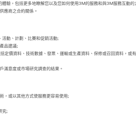
的體驗，包括更多地瞭解您以及您如何使用3M的服務和與3M服務互動的方
供應商之合約關係。
、活動、計劃、比賽和促銷活動;
產品建議;
如包括定價資料、技術數據、發票、運輸或生產資料、保修或召回資料，或有
戶滿意度或市場研究調查的結果。
術，或以其他方式使服務更容易使用;
究;