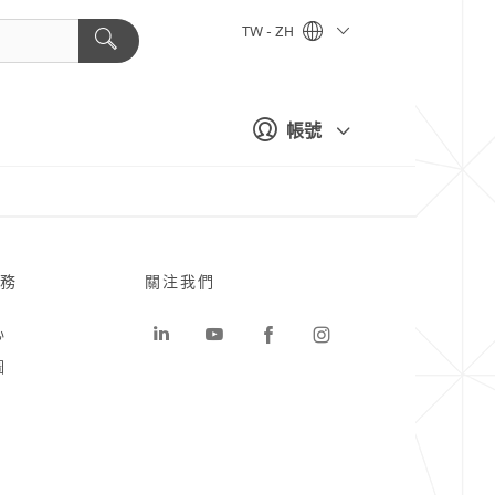
TW - ZH
帳號
務
關注我們
心
圖