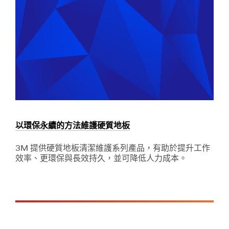
的
潔
最
與
後
一
商
步
用
淨
水
過
濾
/3M/zh_TW/food-
service-
tw/
**Site
以環保永續的方法維護硬質地板
area
**
3M 提供硬質地板清潔維護系列產品，有助於提升工作
Commercial-
效率、更環保與長效持久，並可降低人力成本。
Solutions-
Graphics-
Dec
以
and-
1,
環
9995
保
Signage
永
***
續
url**
的
方
/3M/zh_TW/company-
法