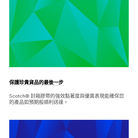
情
高
況
效
率
與
經
濟
實
惠。
餐
飲
清
潔
與
保護珍貴貨品的最後一步
商
用
Scotch® 封箱膠帶的強效黏著度與優異表現能確保您
淨
的產品如預期般順利送達。
水
過
Dec
保
1,
護
濾
9996
珍
餐
貴
飲
貨
品
清