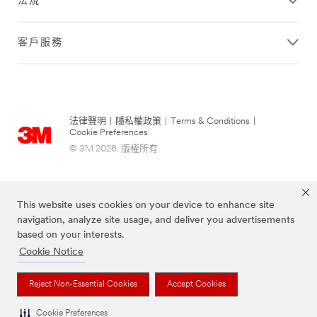
法規
解
決
方
客戶服務
案，
以
穩
定
的
法律聲明
|
隱私權政策
|
Terms & Conditions
|
品
Cookie Preferences
質
© 3M 2026. 版權所有.
與
耐
久
度
This website uses cookies on your device to enhance site
讓
navigation, analyze site usage, and deliver you advertisements
您
based on your interests.
的
Cookie Notice
企
業
招
Reject Non-Essential Cookies
Accept Cookies
上述品牌為3M公司的商標
牌
呈
Cookie Preferences