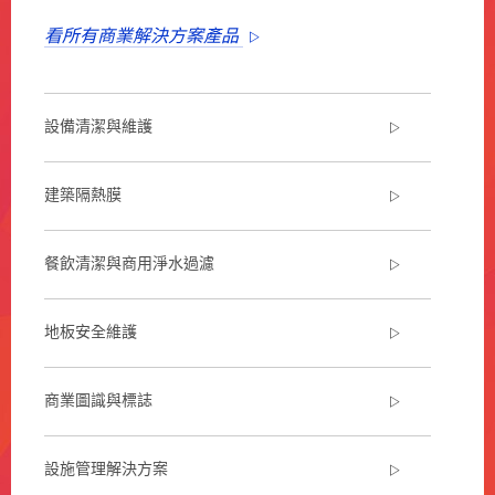
Commercial-
Cleaning
看所有商業解決方案產品
***
url**
商
業
設備清潔與維護
清
潔
維
建築隔熱膜
護
3M
餐飲清潔與商用淨水過濾
的
商
業
地板安全維護
清
潔
維
商業圖識與標誌
護
方
案，
讓
設施管理解決方案
您