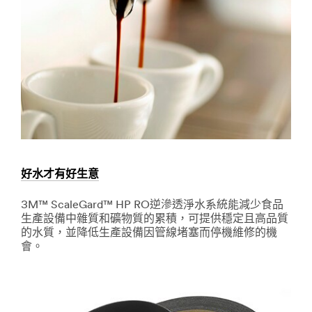
清
SOP
潔
與
商
用
淨
水
過
濾
透
過
好水才有好生意
創
新
3M™ ScaleGard™ HP RO逆滲透淨水系統能減少食品
與
生產設備中雜質和礦物質的累積，可提供穩定且高品質
科
的水質，並降低生產設備因管線堵塞而停機維修的機
技
會。
應
用，
Dec
好
3M
1,
水
9998
才
持
有
續
好