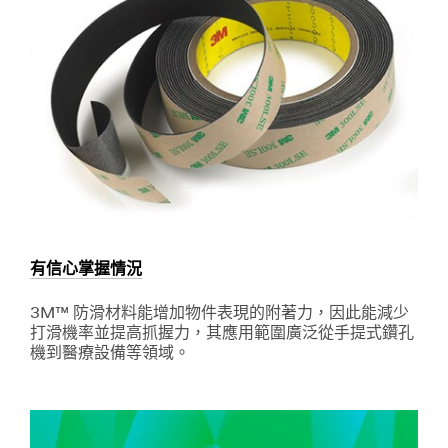
為
生
意
您
開
發
出
符
合
需
求
的
商
用
廚
房
有信心掌握情況
設
備
3M™ 防滑材料能增加物件表現的附著力，因此能減少
清
打滑機率並提高抓握力，其應用範圍廣泛從手提式鑽孔
潔
機到醫療設備等領域。
方
Dec
有
案，
1,
信
並
9997
心
力
掌
握
求