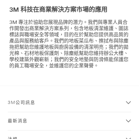
tw/all-
維
3m-
護
3M 科技在商業解決方案市場的應用
硬
products/?
質
N=5002385+8709314+8709363+8711017&rt=r3
地
3M 專注於協助您展現品牌的潛力。我們與專業人員合
商
板
作開發出商業解決方案系列，包含地板清潔維護、圖誌
業
標誌與職場安全等領域，目的在於幫助您提供高品質的
圖
產品與服務給客戶。我們的地板菜瓜布、擦拭布與除塵
識
拖把幫助您維護地板與廚房設備的清潔明亮；我們的拋
與
光棉、石材地板保護劑、除塵紙幫助您維持辦公大樓、
標
學校建築外觀嶄新；我們的安全地墊與防滑條能保護您
的員工職場安全，並維護您的企業聲譽。
誌
我
們
提
供
完
3M公司訊息
整
的
商
最新消息
業
圖
識