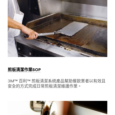
Safety
area
***
**
url**
CommSolutions-
/3M/zh_TW/facility-
SignsDisplays
safety-
***
tw/
url**
**Site
/3M/zh_TW/p/c/films-
area
sheeting/graphic/i/commercial-
**
solutions/
Commercial-
**Site
Solutions-
area
Food-
**
and-
Facility
Beverage
煎板清潔作業SOP
Management
***
***
url**
3M™ 百利™ 煎板清潔系統產品幫助餐飲業者以有效且
url**
/3M/zh_TW/food-
安全的方式完成日常煎板清潔維護作業。
service-
/3M/zh_TW/facility-
Dec
煎
tw/?
management-
1,
板
N=5002385+8709314+8711017+8711295+3294465678
tw/
9999
清
餐
潔
作
飲
業