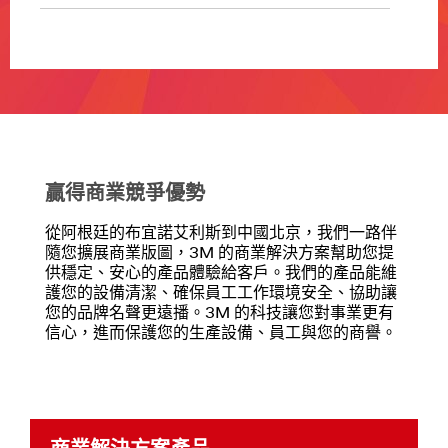
的
設
**Site
備
area
保
**
持
BuildingWindowSolutions
清
***
潔
url**
與
安
/3M/zh_TW/p/c/films-
贏得商業競爭優勢
全，
sheeting/window/
可
**Site
從阿根廷的布宜諾艾利斯到中國北京，我們一路伴
進
area
隨您擴展商業版圖，3M 的商業解決方案幫助您提
一
**
供穩定、安心的產品體驗給客戶。我們的產品能維
步
CommSolutions-
護您的設備清潔、確保員工工作環境安全、協助讓
提
FacilityCleaningMaintenance
您的品牌名聲更遠播。3M 的科技讓您對事業更有
升
***
信心，進而保護您的生產設備、員工與您的商譽。
營
url**
運
/3M/zh_TW/p/c/building-
表
materials/matting/i/commercial-
現
solutions/
與
**Site
產
area