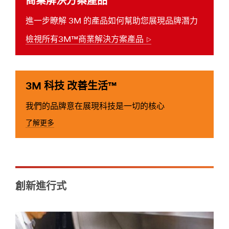
商業解決方案產品
能。
**
了
FloorSafety
進一步瞭解 3M 的產品如何幫助您展現品牌潛力
解
***
更
檢視所有3M™商業解決方案產品
url**
Arrow
多
商
/3M/zh_TW/p/c/building-
業
materials/matting/
清
**Site
3M 科技 改善生活™
潔
area
維
**
我們的品牌意在展現科技是一切的核心
護
CommSolutions-
產
FoodServiceHospitality
了解更多
品
***
/3M/zh_TW/facility-
url**
management-
/3M/zh_TW/p/c/filtration-
tw/
separation/filter-
**Site
cartridges-
area
media/replacement-
創新進行式
**
water-
Commercial-
filter/i/commercial-
Solutions-
solutions/
Building-
**Site