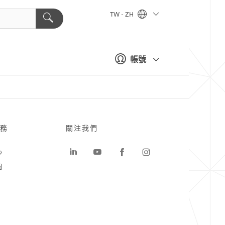
TW - ZH
帳號
務
關注我們
心
圖