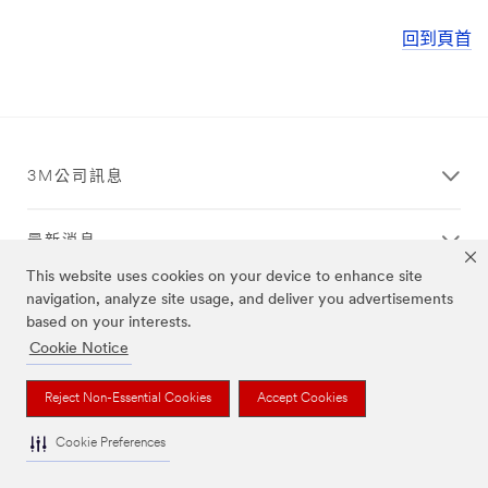
回到頁首
3M公司訊息
最新消息
This website uses cookies on your device to enhance site
navigation, analyze site usage, and deliver you advertisements
法規
based on your interests.
Cookie Notice
客戶服務
Reject Non-Essential Cookies
Accept Cookies
Cookie Preferences