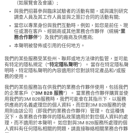
（如展覽會及會議）;
與我們招募參與臨床試驗者的活動有關，或與識別研究
調查人員及其工作人員並與之簽訂合同的活動有關;
當您以專業身份與我們互動時，例如，如您是前任、現
任或潛在客戶、經銷商或其他業務合作夥伴（統稱“
業
務合作夥伴
”）及我們的廠商及供應商;
本聲明被發佈或引用的任何地方。
我們的某些服務受某些州、聯邦或地方法律的監管，並可能
有特定的隱私規定（“
特定隱私聲明
”）。 當存在特定隱私聲
明時，特定隱私聲明的內容適用於您對該特定產品和/或服
務的使用。
我們的某些服務旨在供我們的業務合作夥伴使用，包括我們
的企業客戶（“
3M B2B 服務
”）。 當業務合作夥伴購買並使
用我們的3M B2B服務時，我們可能會在其指示下，以服務
供應商的名義處理您的個人資料，而您對3M B2B服務的使
用則由該公司（即我們的業務合作夥伴）管理。 在這種情
況下，各業務合作夥伴的隱私政策適用於對您個人資料的處
理，而不適用於本聲明。 如您對與3M B2B服務所處理的個
人資料有任何隱私相關的問題，請直接聯絡相關業務合作夥