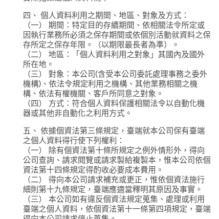
四、 個人資料利用之期間、地區、對象及方式：
（一） 期間：特定目的存續期間、依相關法令所定或
因執行業務所必須之保存期間或依個別活動就資料之保
存所定之保存年限。（以期限最長者為準）。
（二） 地區：「個人資料利用之對象」其國內及國外
所在地。
（三） 對象：本公司(含受本公司委託處理事務之委外
機構)、依法令規定利用之機構、其他業務相關之機
構、依法有權機關、客戶所同意之對象。
（四） 方式：符合個人資料保護相關法令以自動化機
器或其他非自動化之利用方式。
五、 依據個資法第三條規定，臺端就本公司保有臺端
之個人資料得行使下列權利：
（一） 除有個資法第十條所規定之例外情形外，得向
公司查詢、請求閱覽或請求製給複製本，惟本公司依個
資法第十四條規定得酌收必要成本費用。
（二） 得向本公司請求補充或更正，惟依個資法施行
細則第十九條規定，臺端應適當釋明其原因及事實。
（三） 本公司如有違反個資法規定蒐集、處理或利用
臺端之個人資料，依個資法第十一條第四項規定，臺端