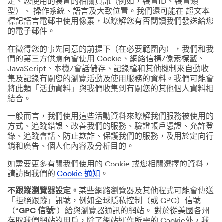
定、您使用的裝置的相關資訊（例如，裝置ID、裝置類
型）、 操作系統、語言及大致位置。我們還可能在 超文本
標記語言電郵中使用像素，以瞭解您有否閱讀我們發送給您
的電子郵件。
在徵得您的事先同意的前提下（在必要範圍內），我們和我
們的第三方供應商會使用 Cookie、網絡信標/像素標籤、
JavaScript、本機/會話儲存、記錄檔和其他機制來自動收
集及記錄有關您的瀏覽活動及使用服務的資料。我們可能會
將此類「活動資料」與我們收集到有關您的其他個人資料相
結合。
一般而言，我們使用這些活動資料來瞭解我們服務被使用的
方式、追蹤錯誤、改善我們的服務、驗證帳戶憑證、允許登
錄、追蹤會話、防止欺詐、保護我們的服務，及用於定向行
銷和廣告、個人化內容及分析目的。
如需要更多有關我們使用的 Cookie 或您相關選擇的資料，
請訪問我們的
Cookie 通知
。
不跟蹤瀏覽器設定。
某些網路瀏覽器及其他程式可能會傳送
「拒絕跟蹤」訊號，例如全球隱私控制（或 GPC）信號
（“
GPC 信號
”）給與瀏覽器通訊的網站。 對於從美國各州
存取我們網站的用戶，除了網站運作所需的 Cookie外，我