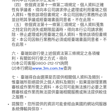
得向本公司請求停止蒐集。
（四） 依個資法第十一條第二項規定，個人資料正確
性有爭議者，得向本公司請求停止處理或利用臺端之個
人資料。惟依該項但書規定，本公司因執行業務所必須
並註明其爭議或經臺端書面同意者，不在此限。
（五） 依個資法第十一條第三項規定，個人資料蒐集
之特定目的消失或期限屆滿時，得向本行公司請求刪
除、停止處理或利用臺端之個人資料。惟依該項但書規
定，本公司因執行業務所必須或經臺端書面同意者，不
在此限。
六、 臺端如欲行使上述個資法第三條規定之各項權
利，有關如何行使之方式，得向
(1)本公司客服0800-212-171詢問
(2)本行網站
www.3m.com.tw
查詢
七、 臺端得自由選擇是否提供相關個人資料及類別，
惟臺端所拒絕提供之個人資料及類別，如果是辦理業務
審核或作業所需之資料，本公司可能無法進行必要之業
務審核或作業而無法提供臺端相關服務或無法提供較佳
之服務。
提醒您，您所提供的資訊可能會經由美國的網站伺服器
系統傳輸與保存。