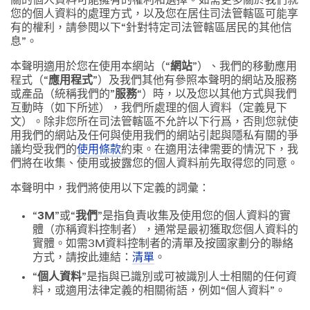
關的個人資料可能擁有的權利和選擇。如需更多關於我們就
您的個人資料的處理方式，以及您在居住司法管轄區可能享
有的權利，請參閱以下“針對特定司法管轄區居民的其他信
息”。
本聲明適用於您在使用本網站（“
網站
”）、我們的移動應用
程式（“
應用程式
”）及我們其他有參照本聲明的網站及服務
或產品（統稱我們的”
服務
“）時，以及您以其他方式與我們
互動時（如下所述），我們所處理的個人資料（定義見下
文）。除非您所在司法管轄區不允許以下行爲，否則您就使
用我們的網站及任何與使用我們的網站引起與隱私有關的爭
議均受我們的
使用條款
約束。在適用法律需要的情況下，我
們將在收集、使用或披露您的個人資料前先取得您的同意。
本聲明中，我們將使用以下定義的詞彙：
“
3M
”或“
我們
”是指負責收集及使用您的個人資料的實
體（亦稱資料控制者），通常是最初獲取您個人資料的
實體。如需3M資料控制者的清單及按國家劃分的聯絡
方式，請按此連結：
清單
。
“
個人資料
”是指與已識別或可被識別人士相關的任何資
料，或適用法律定義的相關術語，例如“個人資料”。