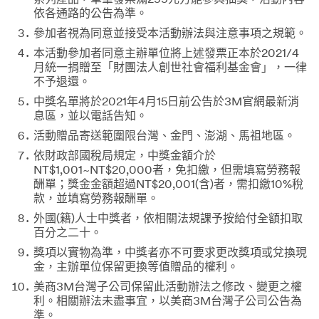
依各通路的公告為準。
參加者視為同意並接受本活動辦法與注意事項之規範。
本活動參加者同意主辦單位將上述發票正本於2021/4
月統一捐贈至「財團法人創世社會福利基金會」，一律
不予退還。
中獎名單將於2021年4月15日前公告於3M官網最新消
息區，並以電話告知。
活動贈品寄送範圍限台灣、金門、澎湖、馬祖地區。
依財政部國稅局規定，中獎金額介於
NT$1,001~NT$20,000者，免扣繳，但需填寫勞務報
酬單；獎金金額超過NT$20,001(含)者，需扣繳10%稅
款，並填寫勞務報酬單。
外國(籍)人士中獎者，依相關法規課予按給付全額扣取
百分之二十。
獎項以實物為準，中獎者亦不可要求更改獎項或兌換現
金，主辦單位保留更換等值贈品的權利。
美商3M台灣子公司保留此活動辦法之修改、變更之權
利。相關辦法未盡事宜，以美商3M台灣子公司公告為
準。