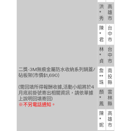
洪
高
*
雄
秀
市
陳
台
*
中
君
市
林
台
*
中
貞
市
二獎-3M無痕金屬防水收納系列鍋蓋/
詹
南
砧板架(市價$1,690)
**
投
珠
縣
(需回填所得報酬收據,活動小組將於4
顏
雲
月底前掛號寄出相關資訊，請依單據
*
林
上說明回填寄回)
鳳
縣
※不另電話通知。
陳
高
*
雄
妮
市