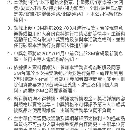
本活動"不含"以下通路之發票:【"量販店"(家樂福/大潤
發/愛買/好市多/特力屋/特力和樂)，全聯/屈臣氏/康
是美/寶雅/婦嬰藥通路/網路通路】，本公司保留修改
權利。
動截止後，3M將於2021/03月進行抽獎。若發現惡意
舞弊或盜用他人身份資料進行抽獎活動等情事，主辦與
活動單位保有取消中獎資格及參與本活動之權利，並對
仼何破壞本活動行為保留法律追訴權。
中獎名單將於2021/04月中前公告於3M官網最新消息
區，並再由專人電話聯絡告知。
依據個人資料保護法，參加本活動者視為瞭解及同意
3M台灣於本次抽獎活動之需要進行蒐集、處理及利用
(僅限電話、email等資訊)。參加者如欲閲覽、變更、刪
除個資或要求3M台灣停止蒐集、處理及利用個人資
料，請通知3M台灣要求辦理。
所有獎項均不得轉換、轉讓或折換現金，獎項詳細內容
與規格以實物為準。中獎資格不可轉讓予第三人。領獎
後獎品之使用與維護，主辦與活動單位概不負責。
主辦單位保留更改活動及獎項等細節之權利。如遇產品
缺貨或不可抗力之事由導致獎品內容變更，主辦單位有