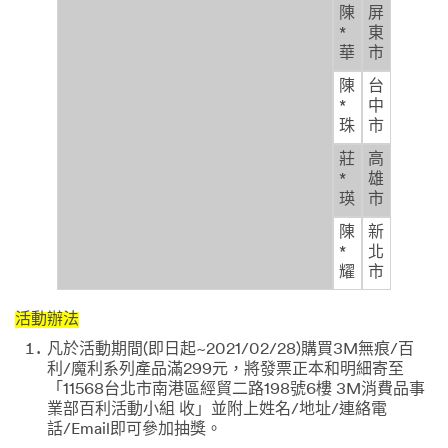
陳
屏
*
東
華
市
陳
台
*
中
珠
市
莊
高
*
雄
瑛
市
陳
新
*
北
耀
市
活動辦法
凡於活動期間(即日起~2021/02/28)購買3M無痕/百
利/魔利系列產品滿299元，將發票正本和明細寄至
「11568台北市南港區經貿二路198號6樓 3M消費品事
業部百利活動小組 收」並附上姓名/地址/連絡電
話/Email即可參加抽獎。