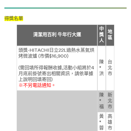
得獎名單
中
地
清潔用百利 牛年行大運
獎
區
人
頭獎-HITACHI日立22L過熱水蒸氣烘
烤微波爐 (市價$16,900)
陳
台
(需回填所得報酬收據,活動小組將於4
*
北
月底前掛號寄出相關資訊，請依單據
洪
市
上說明回填寄回)
※不另電話通知。
陳
新
*
北
福
市
黃
高
*
雄
蓉
市