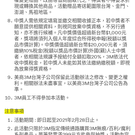
權變更贈品，改由等值商品取代之，得獎者不得要求折
現或轉換其他商品，活動贈品寄送範圍限台灣、金門、
澎湖、馬祖地區。
中獎人需依規定填寫並繳交相關收據正本，若中獎者不
願意提供相關資料，則視同放棄中獎資格，不另行通
知，亦不進行候補。凡中獎價值超過新台幣$1,000元
者，獎項將須列入個人年度綜合所得税申報(税額以獎
品市價計算)。中獎價值超過新台幣$20,000元者，須
繳納10%稅金(稅額以獎品市價計算)外國(籍)人士中獎
者，依相關法規課予按給付全額扣取20%，3M依法代
收中獎稅金，若中獎人未能如其依法繳納繳税額，即視
為放棄得獎資格。
美商3M台灣子公司保留此活動辦法之修改、變更之權
利。相關辦法未盡事宜，以美商3M台灣子公司公告為
準。
3M員工不得參加本活動。
注意事項
活動期間 : 即日起至2021年2月28日止。
此活動只限於3M指定傳統通路購買3M無痕/百利/魔利
系列產品，單筆發票滿299元方能參與抽獎，活動內容