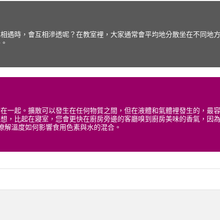
色相遇時，會互相滲透呢？在教室裡，大家通常會平均地分散坐在不同地
子。
合在一起。擴散可以發生在任何物質之間，但在液體和氣體裡發生的，最
想，比起在寢室，您會更快在廚房旁邊的客廳嗅到廚房美味的香氣，因為
中瞭解溫度如何影響食用色素與水的混合。