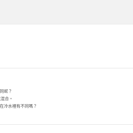
同呢？
或混合。
在冷水裡有不同嗎？