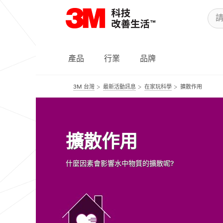
產品
行業
品牌
3M 台灣
最新活動訊息
在家玩科學
擴散作用
擴散作用
什麼因素會影響水中物質的擴散呢?