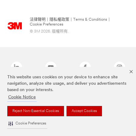
法律聲明
|
隱私權政策
|
Terms & Conditions
|
Cookie Preferences
© 3M 2026. 版權所有.
This website uses cookies on your device to enhance site
navigation, analyze site usage, and deliver you advertisements
based on your interests.
上述品牌均為3M公司的註冊商標
Cookie Notice
Reject Non-Essential Cookies
Accept Cookies
Cookie Preferences