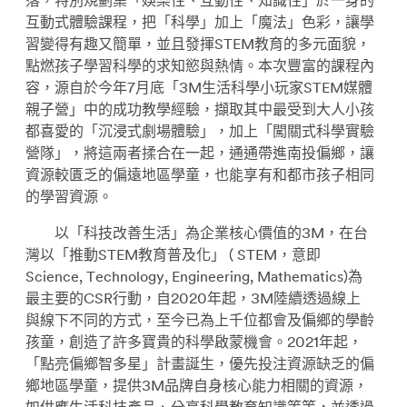
落，特別規劃集「娛樂性、互動性、知識性」於一身的
互動式體驗課程，把「科學」加上「魔法」色彩，讓學
習變得有趣又簡單，並且發揮STEM教育的多元面貌，
點燃孩子學習科學的求知慾與熱情。本次豐富的課程內
容，源自於今年7月底「3M生活科學小玩家STEM媒體
親子營」中的成功教學經驗，擷取其中最受到大人小孩
都喜愛的「沉浸式劇場體驗」，加上「闖關式科學實驗
營隊」，將這兩者揉合在一起，通通帶進南投偏鄉，讓
資源較匱乏的偏遠地區學童，也能享有和都市孩子相同
的學習資源。
以「科技改善生活」為企業核心價值的3M，在台
灣以「推動STEM教育普及化」 ( STEM，意即
Science, Technology, Engineering, Mathematics)為
最主要的CSR行動，自2020年起，3M陸續透過線上
與線下不同的方式，至今已為上千位都會及偏鄉的學齡
孩童，創造了許多寶貴的科學啟蒙機會。2021年起，
「點亮偏鄉智多星」計畫誕生，優先投注資源缺乏的偏
鄉地區學童，提供3M品牌自身核心能力相關的資源，