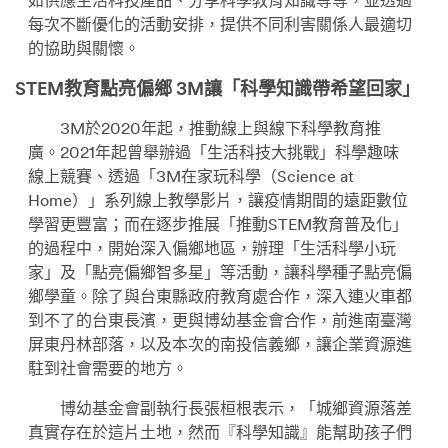
如供應生活科技產品、分享科學教育知識等等，並透過
每次不斷優化的活動安排，提供不同利害關係人最適切
的協助與關懷。
STEM教育點亮偏鄉 3M讓「科學知識帶希望回家」
3M於2020年起，推動線上與線下科學教育推
廣。2021年起曾舉辦過「生活科技大挑戰」科學趣味
線上競賽、透過「3M在家玩科學（Science at
Home）」系列線上教學影片，讓疫情期間的遠距數位
學習更豐富；而在逐步推展「推動STEM教育普及化」
的過程中，開始深入偏鄉地區，辦理「生活科學小玩
家」及「點亮偏鄉智多星」等活動，讓科學種子點亮偏
鄉學童。除了與台東縣政府教育處合作，深入連火車都
到不了的台東長濱，更與博幼基金會合作，前進南臺灣
屏東丹林部落，以及本次的南投信義鄉，讓企業資源進
駐到社會需要的地方。
博幼基金會副執行長張桓根表示，「城鄉資源落差
真實存在於這片土地，然而『科學知識』能幫助孩子們