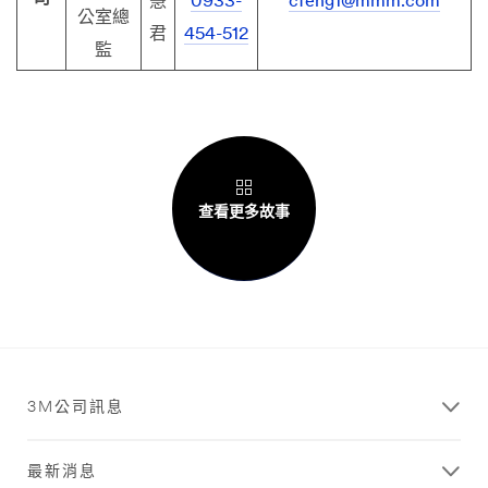
慧
0933-
cfeng1@mmm.com
公室總
君
454-512
監
查看更多故事
3M公司訊息
最新消息