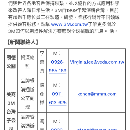
們與世界各地客戶保持聯繫，並以協作的方式應用科學
來改善人類日常生活。3M自1969年起深耕台灣，目前
有超過千餘位員工在製造、研發、業務行銷等不同領域
提供顧客服務。點擊
www.3M.com.tw
了解更多關於
3M如何以創造性解決方案應對全球挑戰的訊息。 活。
【新聞聯絡人】
李
M：
頤德
資深總
惠
0926-
Virginia.lee@veda.com.tw
公關
監
真
985-169
品牌暨
陳
M：
溝通辦
彥
0911-
kchen@mmm.com
美商
公室副
樺
613-625
3M
理
台灣
品牌暨
子公
馮
M：
溝通辦
司