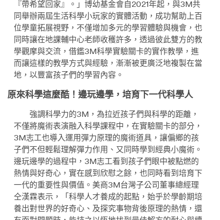
『帶希望回家』。」博幼基金會自2021年起，與3M共
同舉辦兩屆生活科學小玩家的實體活動，成功幫助上百
位學童拓展視野，不僅增加多元的學習體驗與機會，也
同時讓在地課輔中心老師收穫許多，透過彼此雙方的教
學觀摩與交流，借鑑3M科學實驗關卡的實作教學，進
而讓這樣的教學方式與經驗，漸漸被更廣泛地複製在當
地，以豐富孩子們的學習內容。
原來科學這麼酷！邊玩邊學，培育下一代科學人
強調科學力的3M，為拉近孩子們與科學的距離，
不僅將魔術表演融入科學課程中，在實驗關卡的部分，
3M志工也導入運用彈力原理的魔術道具，讓偏鄉的孩
子們不但輕鬆理解彈力作用、又同時學到經典小魔術。
邊玩邊學的過程中，3M志工看到孩子們眼中被點燃的
熱情與好奇心，實在感到欣慰之餘，也同時看到培育下
一代的重要性與價值。美商3M台灣子公司董事總經理
仝漢霖表示，「科學人才養成的起點，始乎於學齡期培
養出對世界的好奇心、及探究事物背後原理的熱情，還