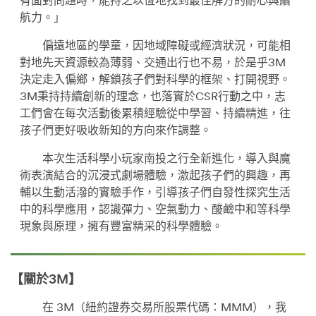
有面對問題時，能持之以恆地找到最佳解方的耐心與續
航力。」
偏遠地區的學童，因地域障礙或經濟狀況，可能相
對地先天資源較為薄弱、交通出行也不易，於是乎3M
決定走入偏鄉，解鎖孩子們對科學的框架、打開視野。
3M秉持持續創新的理念，也落實於CSR行動之中，志
工們會在每次活動後累積經驗從中學習、持續精進，往
孩子們更好吸收新知的方向來作調整。
本次生活科學小玩家南投之行全新進化，導入與魔
術表演結合的沉浸式劇場體驗，激起孩子們的興趣，再
輔以生動活潑的實驗手作，引導孩子們自發性探究生活
中的科學應用，認識彈力、空氣動力、酸鹼中和等科學
現象與原理，擁有豐富精采的科學體驗。
【關於3M】
在 3M（紐約證券交易所股票代碼：MMM），我