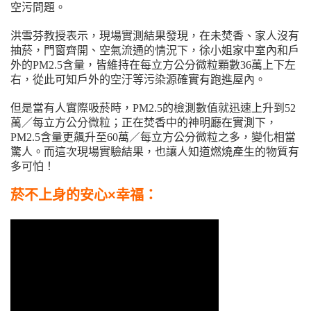
空污問題。
洪雪芬教授表示，現場實測結果發現，在未焚香、家人沒有
抽菸，門窗齊開、空氣流通的情況下，徐小姐家中室內和戶
外的PM2.5含量，皆維持在每立方公分微粒顆數36萬上下左
右，從此可知戶外的空汙等污染源確實有跑進屋內。
但是當有人實際吸菸時，PM2.5的檢測數值就迅速上升到52
萬／每立方公分微粒；正在焚香中的神明廳在實測下，
PM2.5含量更飆升至60萬／每立方公分微粒之多，變化相當
驚人。而這次現場實驗結果，也讓人知道燃燒產生的物質有
多可怕！
菸不上身的安心×幸福：