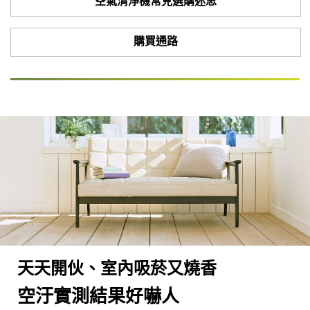
空氣清淨機常見選購迷思
購買通路
天天開伙、室內吸菸又燒香
空汙實測結果好嚇人