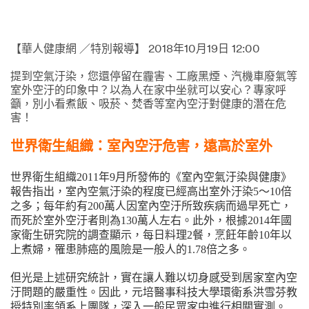
【華人健康網 ／特別報導】 2018年10月19日 12:00
提到空氣汙染，您還停留在霾害、工廠黑煙、汽機車廢氣等
室外空汙的印象中？以為人在家中坐就可以安心？專家呼
籲，別小看煮飯、吸菸、焚香等室內空汙對健康的潛在危
害！
世界衛生組織：室內空汙危害，遠高於室外
世界衛生組織2011年9月所發佈的《室內空氣汙染與健康》
報告指出，室內空氣汙染的程度已經高出室外汙染5～10倍
之多；每年約有200萬人因室內空汙所致疾病而過早死亡，
而死於室外空汙者則為130萬人左右。此外，根據2014年國
家衛生研究院的調查顯示，每日料理2餐，烹飪年齡10年以
上煮婦，罹患肺癌的風險是一般人的1.78倍之多。
但光是上述研究統計，實在讓人難以切身感受到居家室內空
汙問題的嚴重性。因此，元培醫事科技大學環衛系洪雪芬教
授特別率領系上團隊，深入一般民眾家中進行相關實測。