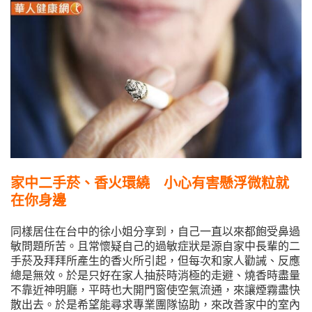
家中二手菸、香火環繞 小心有害懸浮微粒就
在你身邊
同樣居住在台中的徐小姐分享到，自己一直以來都飽受鼻過
敏問題所苦。且常懷疑自己的過敏症狀是源自家中長輩的二
手菸及拜拜所產生的香火所引起，但每次和家人勸誡、反應
總是無效。於是只好在家人抽菸時消極的走避、燒香時盡量
不靠近神明廳，平時也大開門窗使空氣流通，來讓煙霧盡快
散出去。於是希望能尋求專業團隊協助，來改善家中的室內