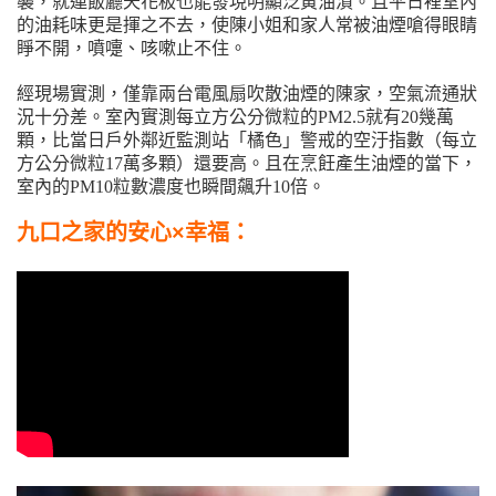
襲，就連飯廳天花板也能發現明顯泛黃油漬。且平日裡室內
的油耗味更是揮之不去，使陳小姐和家人常被油煙嗆得眼睛
睜不開，噴嚏、咳嗽止不住。
經現場實測，僅靠兩台電風扇吹散油煙的陳家，空氣流通狀
況十分差。室內實測每立方公分微粒的PM2.5就有20幾萬
顆，比當日戶外鄰近監測站「橘色」警戒的空汙指數（每立
方公分微粒17萬多顆）還要高。且在烹飪產生油煙的當下，
室內的PM10粒數濃度也瞬間飆升10倍。
九口之家的安心×幸福：