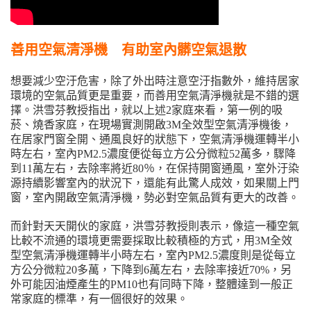
善用空氣清淨機 有助室內髒空氣退散
想要減少空汙危害，除了外出時注意空汙指數外，維持居家
環境的空氣品質更是重要，而善用空氣清淨機就是不錯的選
擇。洪雪芬教授指出，就以上述2家庭來看，第一例的吸
菸、燒香家庭，在現場實測開啟3M全效型空氣清淨機後，
在居家門窗全開、通風良好的狀態下，空氣清淨機運轉半小
時左右，室內PM2.5濃度便從每立方公分微粒52萬多，驟降
到11萬左右，去除率將近80％，在保持開窗通風，室外汙染
源持續影響室內的狀況下，還能有此驚人成效，如果關上門
窗，室內開啟空氣清淨機，勢必對空氣品質有更大的改善。
而針對天天開伙的家庭，洪雪芬教授則表示，像這一種空氣
比較不流通的環境更需要採取比較積極的方式，用3M全效
型空氣清淨機運轉半小時左右，室內PM2.5濃度則是從每立
方公分微粒20多萬，下降到6萬左右，去除率接近70%，另
外可能因油煙產生的PM10也有同時下降，整體達到一般正
常家庭的標準，有一個很好的效果。