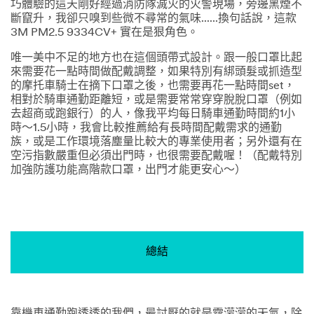
巧體驗的這天剛好經過消防隊滅火的火警現場，旁邊黑煙不
斷竄升，我卻只嗅到些微不尋常的氣味......換句話說，這款
3M PM2.5 9334CV+ 實在是狠角色。
唯一美中不足的地方也在這個頭帶式設計。跟一般口罩比起
來需要花一點時間做配戴調整，如果特別有綁頭髮或抓造型
的摩托車騎士在摘下口罩之後，也需要再花一點時間set，
相對於騎車通勤距離短，或是需要常常穿穿脫脫口罩（例如
去超商或跑銀行）的人，像我平均每日騎車通勤時間約1小
時～1.5小時，我會比較推薦給有長時間配戴需求的通勤
族，或是工作環境落塵量比較大的專業使用者；另外還有在
空污指數嚴重但必須出門時，也很需要配戴喔！（配戴特別
加強防護功能高階款口罩，出門才能更安心～）
總結
靠機車通勤跑透透的我們，最討厭的就是霧濛濛的天氣，除