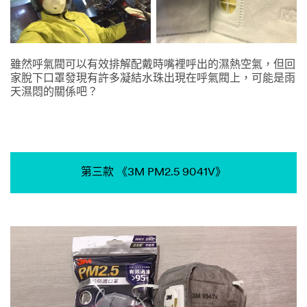
雖然呼氣閥可以有效排解配戴時嘴裡呼出的濕熱空氣，但回
家脫下口罩發現有許多凝結水珠出現在呼氣閥上，可能是雨
天濕悶的關係吧？
第三款 《3M PM2.5 9041V》