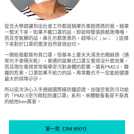
從念大學趕課到出社會工作都是騎摩托車跑透透的我，騎車
一整天下來，如果不戴口罩的話，卸妝時整張臉都黑嚕嚕，
而且空氣髒的話，鼻孔也都黑黑的，超噁心(´；ω；｀) 這樣
下來對於口罩的需求自然是很迫切。
一開始我都買布質口罩，但基本上要天天清洗也頗麻煩（通
常也不會隔天乾），普通的拋棄式口罩又覺得沒什麼效果，
而且現在電視常常報導空污對身體的影響，還有PM2.5、霧
霾的危害，口罩如果不給力的話，再常戴也不一定能給健康
最大的保障＠＠。
所以這次決心入手通過國際級防霾認證，加強空氣防污功能
的「PM2.5空污微粒防護口罩」系列，來體驗看看是不是真
的給他hen厲害。
第一款《3M 9501》