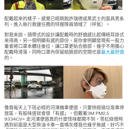
配戴起來的樣子，感覺已經跳脫許瑞德或黑武士的面具男系
列，進入執行救援任務的特搜隊員領域了（呼氣）。
對我來說，頭帶式的設計讓配戴時的舒適感比起傳統耳掛式
來得高，另一個明顯有感的部份，是你會明顯發現有一股力
量會將口罩本體往後拉，讓口罩更貼合臉部，幾乎不用擔心
配戴時滑落，同時口罩內保留給臉部的空間也是
最大最舒適
的。
像我每天上下班必經的河濱機車便道，只要快經過垃圾車停
放區，有股味道就會很「有感」，但戴著3M PM2.5
9334CV+ 走河濱便道真的什麼怪味都聞不到，等紅綠燈時
遇到前面是大型柴油卡車一直噴灰煙我也幾乎無感，好巧不