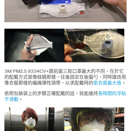
3M PM2.5 9334CV+跟前面三款口罩最大的不同，在於它
的配戴方式是像蛙鏡那樣，往後固定在後腦勺，同時還改用
像衣服那樣的編織彈性頭帶，以求配戴時的
密合度最大值
。
依照包裝袋上的步驟正確配戴的話，就能維持
長時間的浮貼
不滑動
。