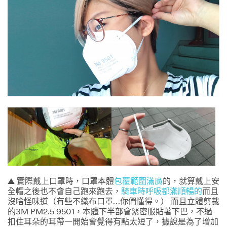
▲ 實際戴上口罩時，口罩本體
包覆範圍滿廣
的，就算戴上安
全帽之後也不會自己跑來跑去，
騎車時呼吸都滿順暢的
而且
沒啥怪味道（有些不織布口罩…你們懂得。） 而且立體剪裁
的3M PM2.5 9501，本體下半部會緊密服貼著下巴，不過
扣住耳朵的耳帶一開始會覺得有點太短了，據說是為了增加