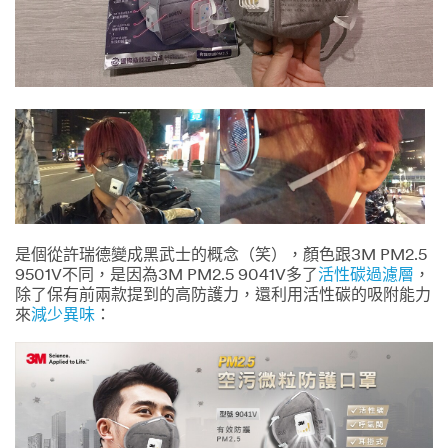
是個從許瑞德變成黑武士的概念（笑），顏色跟3M PM2.5
9501V不同，是因為3M PM2.5 9041V多了
活性碳過濾層
，
除了保有前兩款提到的高防護力，還利用活性碳的吸附能力
來
減少異味
：