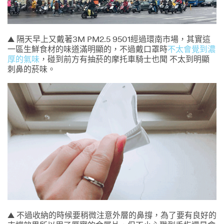
▲ 隔天早上又戴著3M PM2.5 9501經過環南市場，其實這
一區生鮮食材的味道滿明顯的，不過戴口罩時
不太會覺到濃
厚的氣味
，碰到前方有抽菸的摩托車騎士也聞 不太到明顯
刺鼻的菸味。
▲ 不過收納的時候要稍微注意外層的鼻撐，為了要有良好的