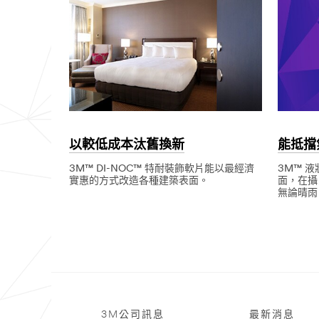
以較低成本汰舊換新
能抵擋
3M™ DI-NOC™ 特耐裝飾軟片能以最經濟
3M™ 
實惠的方式改造各種建築表面。
面，在攝
無論晴雨
Dec
以
1,
較
Dec
能
9999
低
1,
抵
成
9998
擋
本
氣
汰
候
舊
變
換
化
新
的
空
氣
3M公司訊息
最新消息