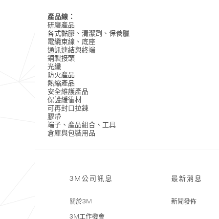
產品線：
研磨產品
各式黏膠、清潔劑、保養臘
電纜束線、底座
通訊連結與終端
銅製接頭
光纖
防火產品
熱縮產品
安全維護產品
保護緩衝材
可再封口拉鍊
膠帶
端子、產品組合、工具
倉庫與包裝用品
3M公司訊息
最新消息
關於3M
新聞發佈
3M工作機會