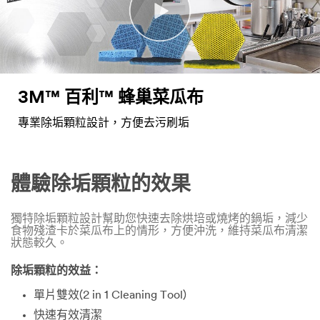
3M™ 百利™ 蜂巢菜瓜布
專業除垢顆粒設計，方便去污刷垢
體驗除垢顆粒的效果
獨特除垢顆粒設計幫助您快速去除烘培或燒烤的鍋垢，減少
食物殘渣卡於菜瓜布上的情形，方便沖洗，維持菜瓜布清潔
狀態較久。
除垢顆粒的效益：
單片雙效(2 in 1 Cleaning Tool)
快速有效清潔