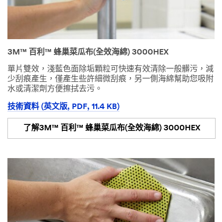
3M™ 百利™ 蜂巢菜瓜布(全效海綿) 3000HEX
單片雙效，淺藍色面除垢顆粒可快速有效清除一般髒污，減
少刮痕產生，僅產生些許細微刮痕，另一側海綿幫助您吸附
水或清潔劑方便擦拭去污。
技術資料 (英文版, PDF, 11.4 KB)
了解3M™ 百利™ 蜂巢菜瓜布(全效海綿) 3000HEX