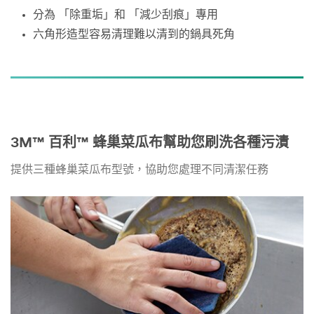
分為 「除重垢」和 「減少刮痕」專用
六角形造型容易清理難以清到的鍋具死角
3M™ 百利™ 蜂巢菜瓜布幫助您刷洗各種污漬
提供三種蜂巢菜瓜布型號，協助您處理不同清潔任務