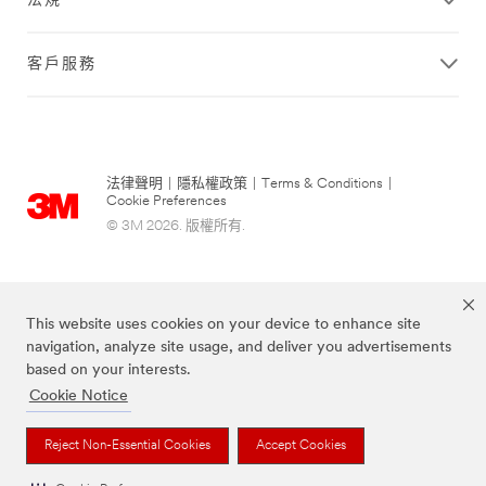
法規
客戶服務
法律聲明
|
隱私權政策
|
Terms & Conditions
|
Cookie Preferences
© 3M 2026. 版權所有.
This website uses cookies on your device to enhance site
navigation, analyze site usage, and deliver you advertisements
based on your interests.
Cookie Notice
上述品牌均為3M公司的註冊商標
Reject Non-Essential Cookies
Accept Cookies