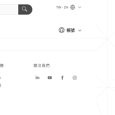
TW - ZH
帳號
務
關注我們
心
圖