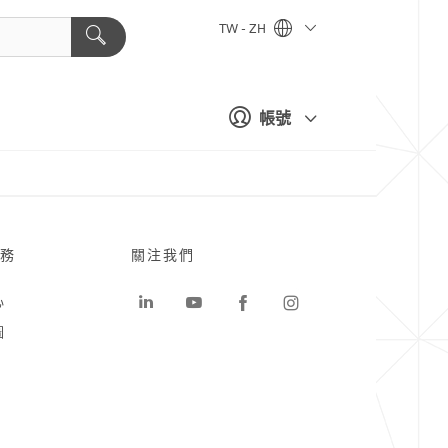
TW - ZH
帳號
務
關注我們
心
圖