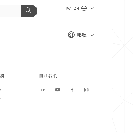
TW - ZH
帳號
務
關注我們
心
圖