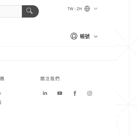
TW - ZH
帳號
務
關注我們
心
圖