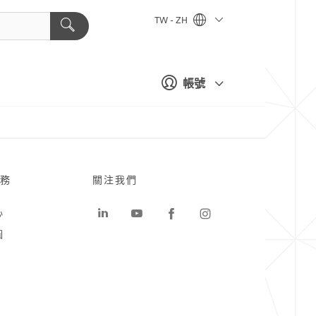
TW - ZH
帳號
務
關注我們
心
圖