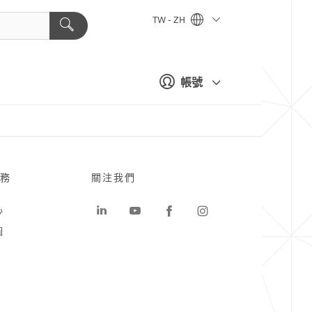
TW - ZH
帳號
務
關注我們
心
圖