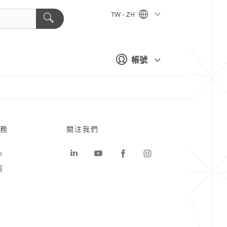
TW - ZH
帳號
務
關注我們
心
圖