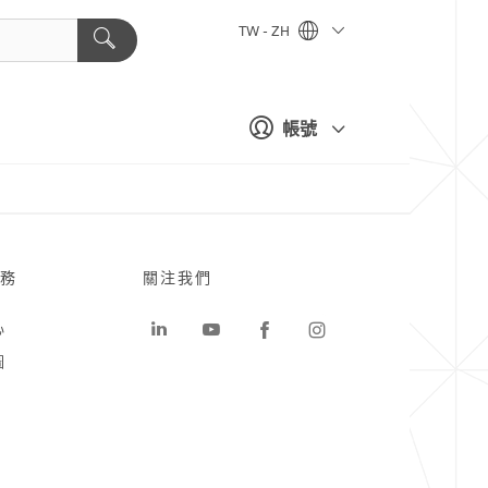
TW - ZH
帳號
務
關注我們
心
圖