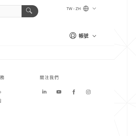
TW - ZH
帳號
務
關注我們
心
圖