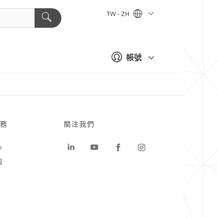
TW - ZH
帳號
務
關注我們
心
圖