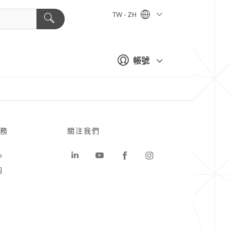
TW - ZH
帳號
務
關注我們
心
圖