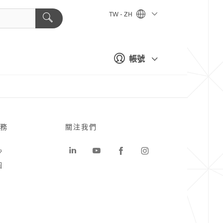
TW - ZH
帳號
務
關注我們
心
圖