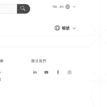
TW - ZH
帳號
務
關注我們
心
圖