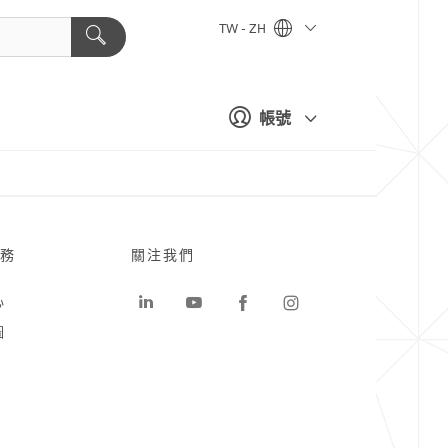
TW - ZH
帳號
務
關注我們
心
圖