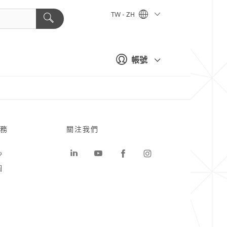
TW - ZH
帳號
務
關注我們
心
圖