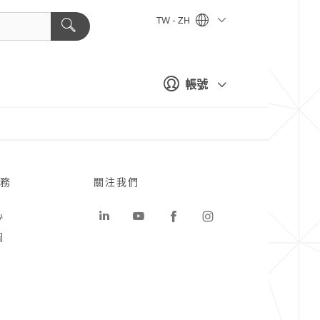
TW - ZH
帳號
務
關注我們
心
圖