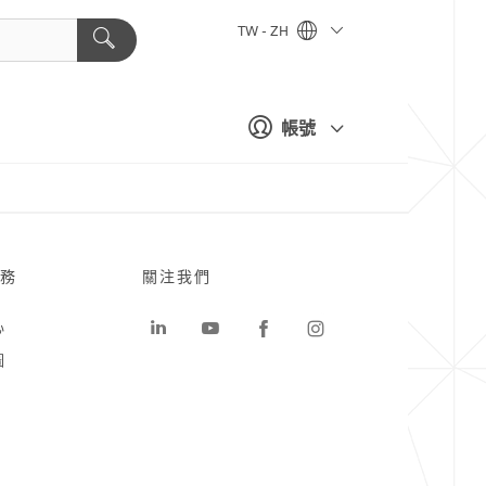
TW - ZH
帳號
務
關注我們
心
圖