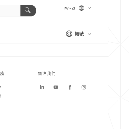
TW - ZH
帳號
務
關注我們
心
圖