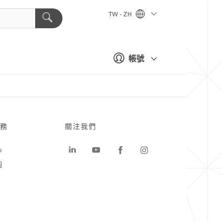
TW - ZH
帳號
務
關注我們
心
圖