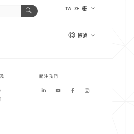
TW - ZH
帳號
務
關注我們
心
圖