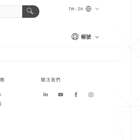
TW - ZH
帳號
務
關注我們
心
圖