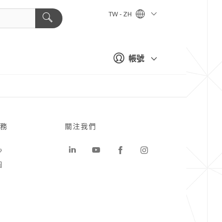
TW - ZH
帳號
務
關注我們
心
圖