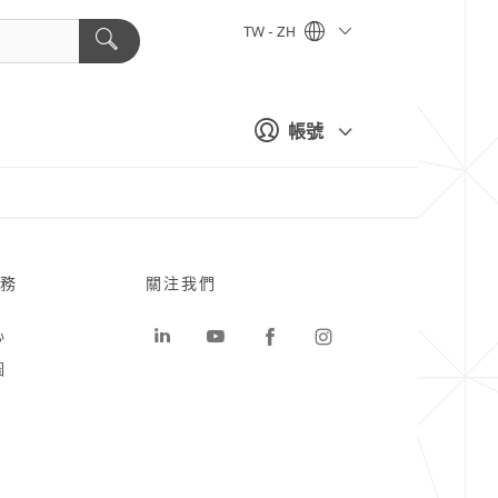
TW - ZH
帳號
務
關注我們
心
圖