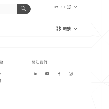
TW - ZH
帳號
務
關注我們
心
圖