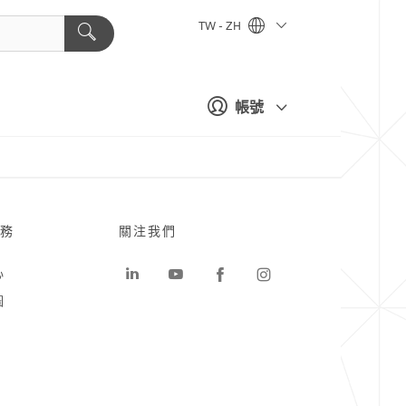
TW - ZH
帳號
務
關注我們
心
圖