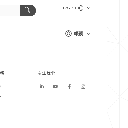
TW - ZH
帳號
務
關注我們
心
圖