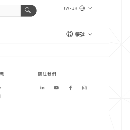
TW - ZH
帳號
務
關注我們
心
圖