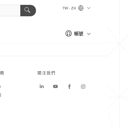
TW - ZH
帳號
務
關注我們
心
圖