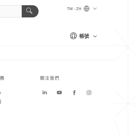
TW - ZH
帳號
務
關注我們
心
圖