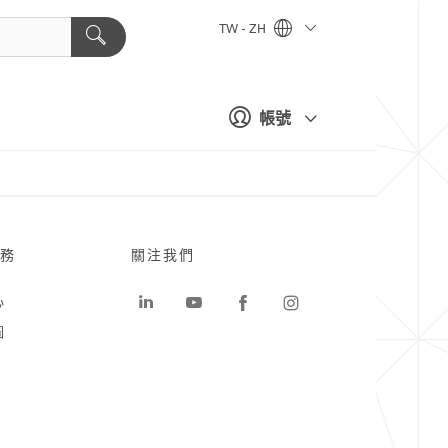
TW - ZH
帳號
務
關注我們
心
圖