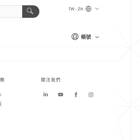
TW - ZH
帳號
務
關注我們
心
圖