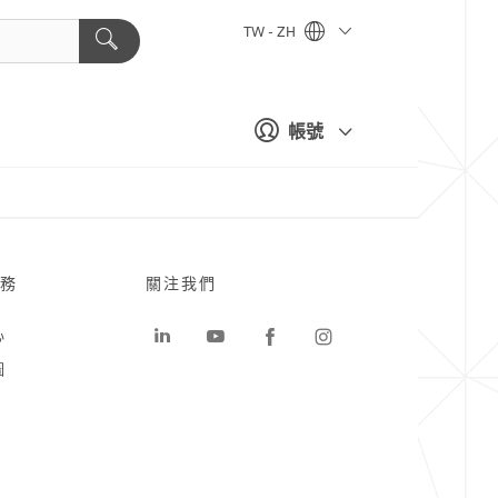
TW - ZH
帳號
務
關注我們
心
圖