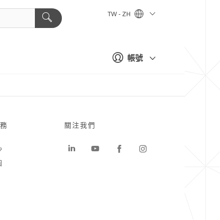
TW - ZH
帳號
務
關注我們
心
圖