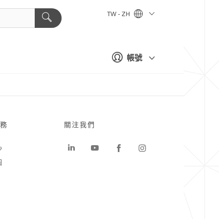
TW - ZH
帳號
務
關注我們
心
圖